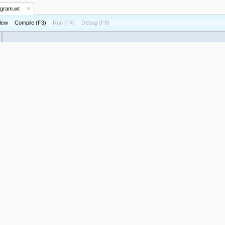
ogram.wt
New
Compile (F3)
Run (F4)
Debug (F8)